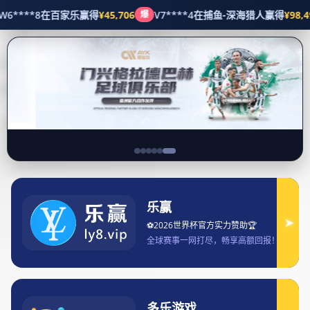
bet365娱乐城在中国的信誉与用户体
验全面评测分析
首页
项目展示
bet365娱乐城在中国的信誉与用户体验全面评测分析
bet365娱乐城在中国的信誉与用户体验全面评测分析
本文旨在对bet365娱乐城在中国的信誉与用户体验进行全面评测与
分析。随着互联网技术的不断发展，线上博彩和娱乐场所逐渐成为
全球用户的娱乐选择，而bet365作为知名的国际博彩公司，在中国