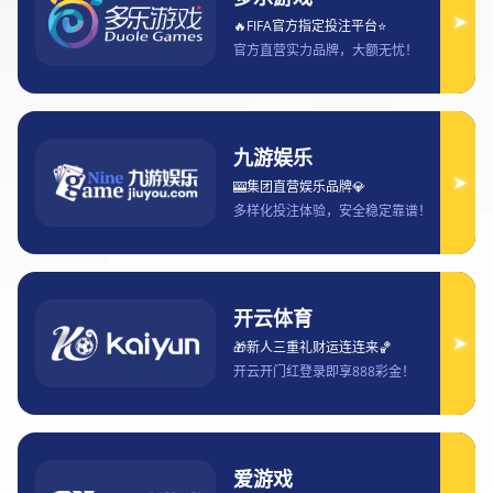
市场的表现也备受关注。本篇文章将从四个方面深入探讨bet365娱
乐城在中国的信誉与用户体验，包括其品牌信誉、平台安全性、客
户服务与支持、以及游戏体验与支付方式的便利性等。通过对这些
方面的详细分析，帮助广大用户全面了解bet365娱乐城在中国的运
营情况以及是否值得信赖和使用。同时，我们也将结合对比其他平
台的优劣，给出全面的评测结论。
1、bet365在中国的品牌信誉
bet365作为国际知名的博彩公司，凭借其强大的市场份额和多年的
运营经验，在全球范围内享有较高的声誉。然而，进入中国市场
后，由于政策和文化等多方面的原因，bet365的品牌信誉在中国用
户中表现得尤为重要。首先，bet365的国际声誉为其在中国市场的
影响力提供了坚实的基础。其平台从成立至今，始终保持着严格的
合规运营，且长期受到国际博彩监管机构的监督。
其次，尽管中国市场对博彩的法律规定较为严格，bet365仍通过合
作伙伴和代理商的形式，为中国玩家提供了在线娱乐服务。通过这
种形式，bet365在中国市场的信誉得到了相对的保证。多数用户反
馈其平台的操作透明、支付快速、安全，因此在信誉方面相对较