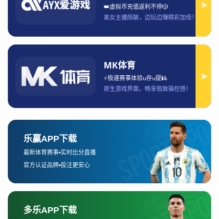
的距离。本文将全面解析哈哈体育如何通过独特的视觉呈现、多维
度数据分析、实时互动机制和社群参与模式，使赛事观赏不再是单
向体验，而是多感官、多维度的沉浸式体验。首先，文章将从视觉
呈现的创新出发，探讨如何捕捉赛场上每一个令人心跳加速的瞬
间；其次，分析数据与技术如何为观众提供更深入的赛事洞察；再
次，重点介绍实时互动功能带来的即时参与感；最后，剖析球迷社
群的活跃生态以及如何通过互动建立情感共鸣。通过这四个方面的
详细阐述，本文将呈现哈哈体育如何用全新视角改写观赛体验，帮
助球迷从单纯的观看者升级为赛事体验的积极参与者。文章的目标
是展示一个既精彩又充满参与感的现代体育世界，让球迷能够在每
一次观赛中获得独特的视角与情感连接。
1、视觉呈现的创新手段
哈哈体育通过多机位拍摄和高清直播技术，让观众可以从不同角度
全方位捕捉赛场瞬间。不仅是传统的固定镜头，移动摄像、无人机
航拍以及VR视角的引入，使每一次关键进攻、防守甚至裁判判罚，
都能被细致呈现。
在关键赛事中，慢动作回放和即时画面分析功能让球迷不再错过任