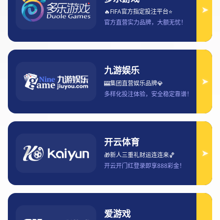
---
在数字化与体育娱乐深度融合的今天，哈哈体育以全新视角为球迷
呈现热门赛事的精彩瞬间，并通过互动体验拉近观赛者与赛事之间