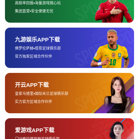
何精彩瞬间。球员的每一次突破、每一次投篮，都能被精准放大，
带来如同身临其境的视觉冲击。通过技术手段，比赛的细节被无限
延展，使球迷感受到比赛的紧张与激烈。
此外，视觉呈现的个性化定制也是哈哈体育的一大特色。用户可以
根据喜好选择关注球员或战术分析视角，系统自动生成个性化画
面，让每位观众都拥有属于自己的独特观赛体验。这种视觉创新不
仅增强了赛事吸引力，也提升了观赛互动的趣味性。
2、数据与技术的深度解析
数据分析已经成为现代体育不可或缺的一部分，哈哈体育将实时数
据与赛事画面结合，为球迷提供更专业、更全面的理解角度。从球
员体能状态到战术分布，每一项数据都经过可视化处理，让观众轻
松理解复杂信息。
通过AI技术，系统能够预测比赛走势，并在关键节点提示可能的得
分机会或防守策略。这种智能预测不仅丰富了观赛体验，还让球迷
能够提前感受到比赛的紧张节奏，从而增强参与感。