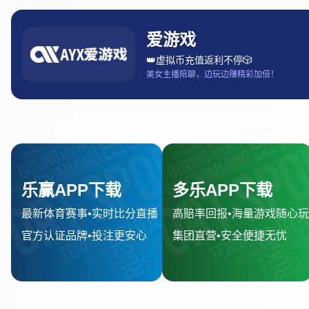
在泰国，KPL（王者荣耀职业联赛）作为一项深受电子
地区的电竞强国之一，而且拥有众多场地和平台，供玩家
国哪些地方可以观看KPL联赛直播以及相关的观看信息
交媒体的直播服务等。通过深入分析这些观看途径，本文
1、泰国的电视和网络平台观看途径
首先，泰国的电视和网络平台为观众提供了多种观看KPL
的方式，特别是在家庭环境中。泰国的多家电视台如True V
容。观众可以通过订阅这些电视服务，在家中舒适地收看
除此之外，泰国的网络平台也为KPL联赛提供了更为便捷的观看方
平台是泰国观众观看KPL的主要渠道之一。这些平台不
讨论比赛情况。在这些平台上，电竞迷可以选择直播回放
此外，泰国本地的直播平台，如GMM25和TrueID，
以观看比赛，还可以看到赛事分析、选手访谈等附加内容
KPL带来的热血氛围。
2、泰国的电竞酒吧和主题咖啡馆