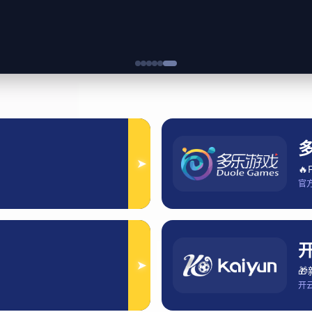
可以观看KPL联赛直播
PL联赛直播及相关信息介绍
介绍