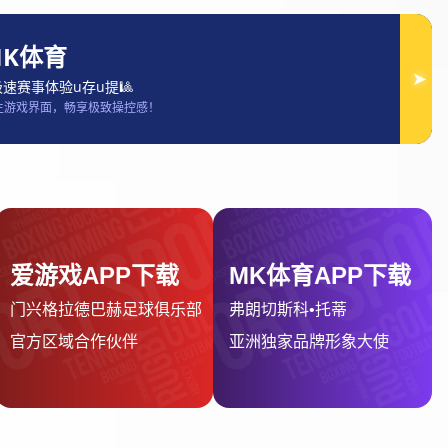
导航
了解多宝游戏
项目展示
体育动态
体育种类
联络多宝娱乐
最新发布