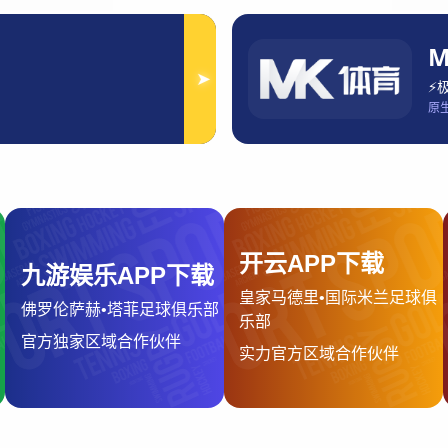
竞技爱好者喜爱的赛事，吸引了大量观众的关注。泰国不仅是亚洲
和观众观看KPL联赛的精彩比赛。本文将从四个方面详细阐述泰
，包括电视和网络平台、实体观看场所、电子竞技专属活动以及社
为电竞迷提供了全面的观赛指南。
联赛的选择。传统的电视直播仍然是许多泰国观众观看KPL比赛
isions和One31等都会通过其电竞频道播出KPL赛事的相关内
每一场比赛。
式。Twitch、YouTube和Facebook等全球流行的直播
仅提供高清的视频流，还支持互动功能，使得观众能够实时评论和
，随时回顾精彩的比赛瞬间。
也经常对KPL联赛进行在线直播和录播。通过这些平台，观众不仅可
。网络平台的多元化选择让观众不受时间和地点限制，随时享受