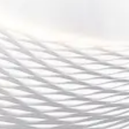
以Leo娱乐城为核心探索线上娱乐世界与多元
娱乐体验新趋势解析
2026-06-22 07:05:49