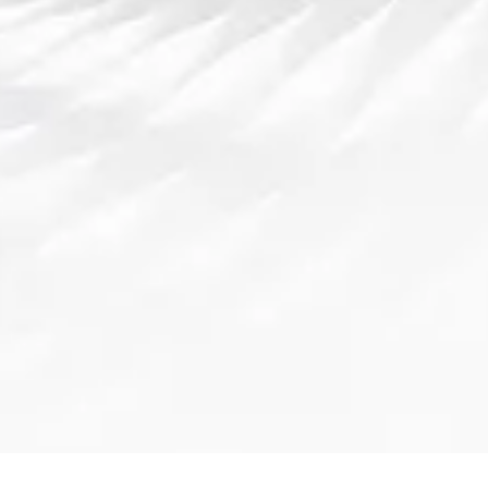
搜索...
导航
了解多宝游戏
项目展示
体育动态
体育种类
联络多宝娱乐