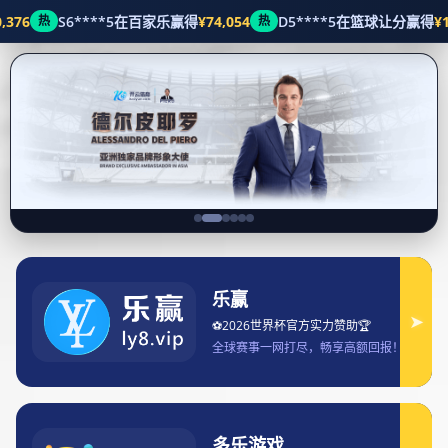
以YY体育为核心探讨数字体育产业升
级与赛事运营创新发展路径
首页
体育动态
以YY体育为核心探讨数字体育产业升级与赛事运营创新发展路径
以YY体育为核心探讨数字体育产业升级与赛事运营创新发
展路径
本文围绕以entity["brand","YY体育","数字体育平台"]为核心，系
统探讨数字体育产业升级与赛事运营创新的发展路径。在数字技术