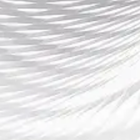
以体育赔率为核心解析赛事情报与胜负概率变
化趋势研究深度观察与数据模型应用
2026-06-23 17:59:18