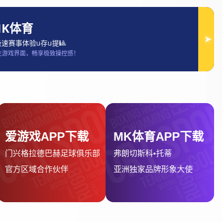
导航
了解多宝游戏
项目展示
体育动态
体育种类
联络多宝娱乐
最新发布