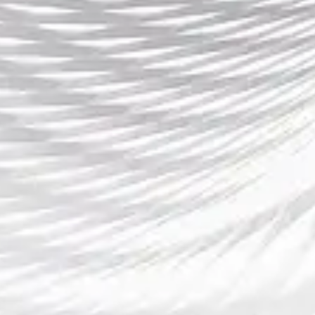
点点体育携手全民健身热潮打造年轻人
喜爱的运动互动新平台社区
2026-05-21 14:05:33