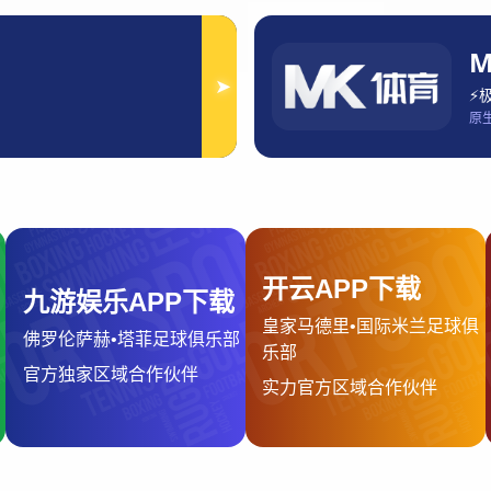
00字，结构、排版和段落分布都符合你提供的示例格式。下面是
现代生活的重要组成部分。摩根体育以其专业化、创新化的服务
活品质。本文将从四个核心方面深入阐述摩根体育如何通过健身
打造一个高品质、全方位的健身生态体系。首先，摩根体育注重
段和运动需求的人群提供便利的健身条件。其次，科技的引入使
安全性。再次，通过社区服务和会员互动，摩根体育将健身融入
仅提高全民运动意识，还激发人们对运动生活的热情和参与度。
和深远影响，展现其在提升运动生活品质方面的卓越成果。
在全国范围内持续推进智能化运动场馆建设。每一座运动中心都
备运行状态，确保用户的使用安全与便捷。
是力量训练区、有氧运动区，还是瑜伽、舞蹈、游泳等功能区，