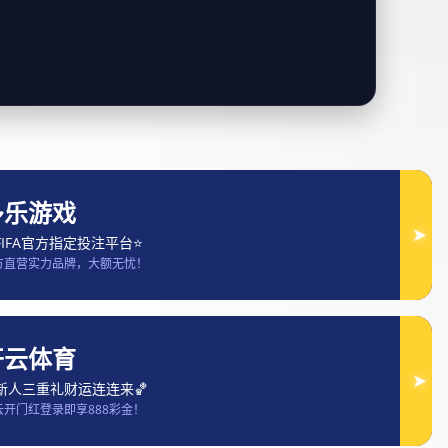
运动生活品质
搜索...