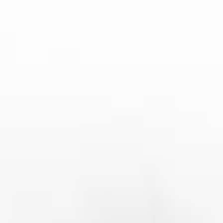
入更多社会群体中。通过青少年体育训练、老年健康课程等多样
水平贡献力量。
因此，品牌致力于运动文化的广泛推广，通过赛事、公益活动、
动，不仅为运动爱好者提供竞技平台，也营造全民参与的运动氛
众的运动热情。
的方式传播科学锻炼方法、营养知识和健康生活理念。品牌倡导
，从而形成积极、健康的社会风尚。
服务优化以及运动文化推广，构建了一个全方位的全民健身生态
验，更为社会整体健康水平提升提供了坚实基础。
体育将继续引领全民健身潮流，不断创新服务模式，推动运动生