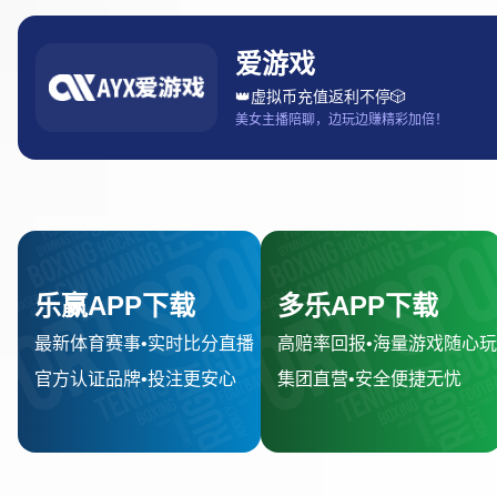
明白了，我将根据你的要求生成完整的文章，字数约30
文章示例：
---
多宝游戏官网
随着社会的发展和人们健康意识的提升，全民健身已成为
理念，正在引领全民健身新时代，全面提升公众的运动生
设施升级、科技赋能、社区服务优化以及运动文化推广，
设施建设，通过智能化和多样化的运动场馆，为不同年龄
运动数据化、个性化训练方案成为可能，提升运动效果和
日常生活，形成健康生活方式。最后，运动文化的推广不
本文将全面解析摩根体育在新时代全民健身中的创新实践
1、智能设施建设升级
摩根体育深知高质量的运动体验离不开先进的设施，因此
配备了最新的健身器材，并通过智能管理系统实时监测设
在设施布局上，摩根体育注重多样性与人性化设计。无论